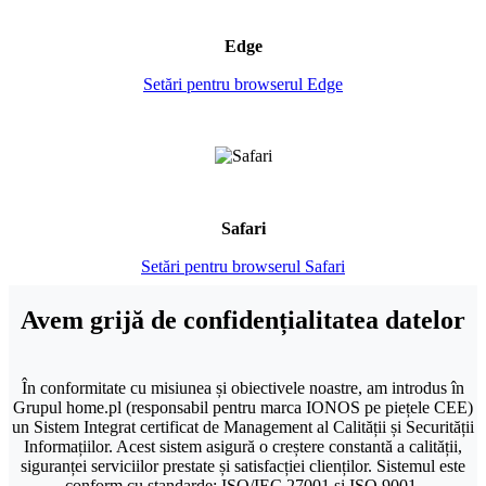
Edge
Setări pentru browserul Edge
Safari
Setări pentru browserul Safari
Avem grijă de confidențialitatea datelor
În conformitate cu misiunea și obiectivele noastre, am introdus în
Grupul home.pl (responsabil pentru marca IONOS pe piețele CEE)
un Sistem Integrat certificat de Management al Calității și Securității
Informațiilor. Acest sistem asigură o creștere constantă a calității,
siguranței serviciilor prestate și satisfacției clienților. Sistemul este
conform cu standarde: ISO/IEC 27001 și ISO 9001.