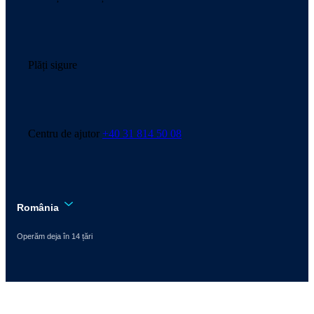
Plăți sigure
Centru de ajutor
+40 31 814 50 08
România
Operăm deja în 14 țări