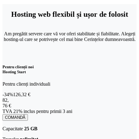
Hosting web flexibil și ușor de folosit
Am pregătit servere care vă vor oferi stabilitate și fiabilitate.​ Alegeți
hosting-ul care se potrivește cel mai bine Cerințelor dumneavoastră.
Pentru clienții noi
Hosting Start
Pentru clienți individuali
-34%
126,32 €
82,76 € TVA 21% inclus pentru primii 3 ani
82
,
76 €
TVA 21% inclus pentru primii 3 ani
COMANDĂ
Capacitate
25 GB