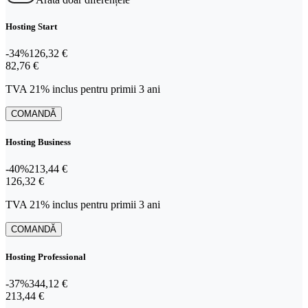
Hosting Start
-34%
126,32 €
82,76 €
82
,
76 €
TVA 21% inclus pentru primii 3 ani
COMANDĂ
Hosting Business
-40%
213,44 €
126,32 €
126
,
32 €
TVA 21% inclus pentru primii 3 ani
COMANDĂ
Hosting Professional
-37%
344,12 €
213,44 €
213
,
44 €