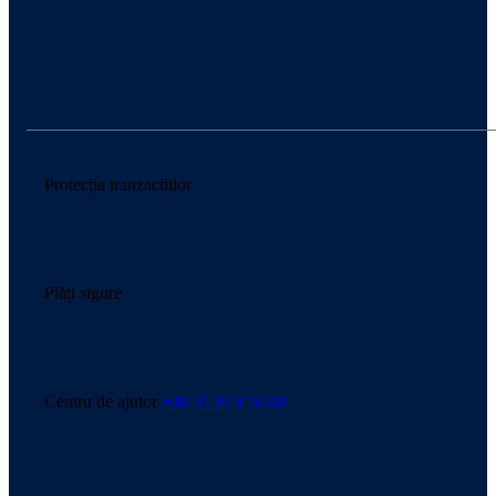
Protecția tranzacțiilor
Plăți sigure
Centru de ajutor
+40 31 814 50 08