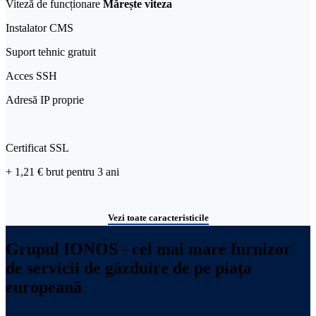
Viteză de funcționare
Mărește viteza
Instalator CMS
Suport tehnic gratuit
Acces SSH
Adresă IP proprie
Certificat SSL
+ 1,21 €
brut
pentru 3 ani
Vezi toate caracteristicile
Grupul IONOS - cel mai mare furnizor
de servicii de găzduire de pe piaţa
europeană