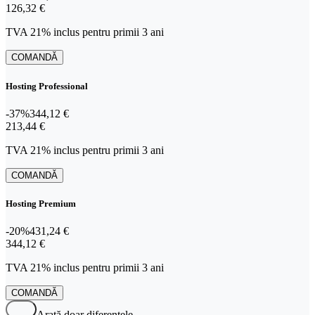
126,32 €
126
,
32 €
TVA 21% inclus pentru primii 3 ani
COMANDĂ
Hosting Professional
-37%
344,12 €
213,44 €
213
,
44 €
TVA 21% inclus pentru primii 3 ani
COMANDĂ
Hosting Premium
-20%
431,24 €
344,12 €
344
,
12 €
TVA 21% inclus pentru primii 3 ani
COMANDĂ
Arată doar diferențele