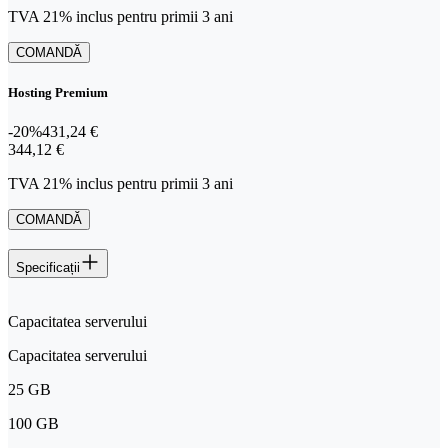
TVA 21% inclus pentru primii 3 ani
COMANDĂ
Hosting Premium
-20%
431,24 €
344,12 €
344
,
12 €
TVA 21% inclus pentru primii 3 ani
COMANDĂ
Specificații
Capacitatea serverului
Capacitatea serverului
25 GB
100 GB