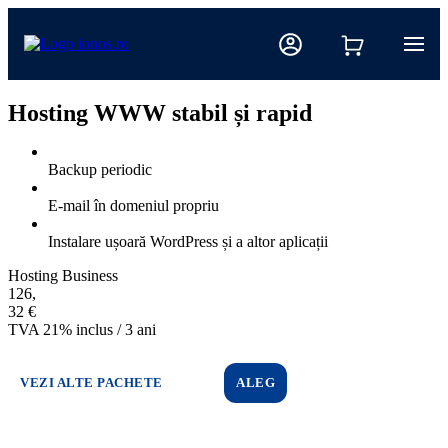
Hosting WWW stabil și rapid
Backup periodic
E-mail în domeniul propriu
Instalare ușoară WordPress și a altor aplicații
Hosting Business
126,32 € TVA 21% inclus / 3 ani
126
,
32
€
TVA 21% inclus / 3 ani
VEZI ALTE PACHETE
ALEG