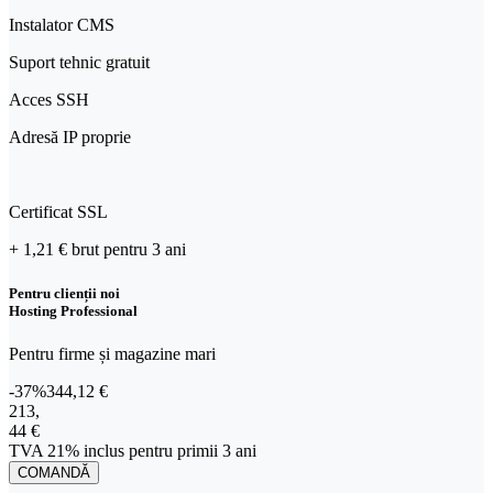
Instalator CMS
Suport tehnic gratuit
Acces SSH
Adresă IP proprie
Certificat SSL
+ 1,21 €
brut
pentru 3 ani
Pentru clienții noi
Hosting Professional
Pentru firme și magazine mari
-37%
344,12 €
213,44 € TVA 21% inclus pentru primii 3 ani
213
,
44 €
TVA 21% inclus pentru primii 3 ani
COMANDĂ