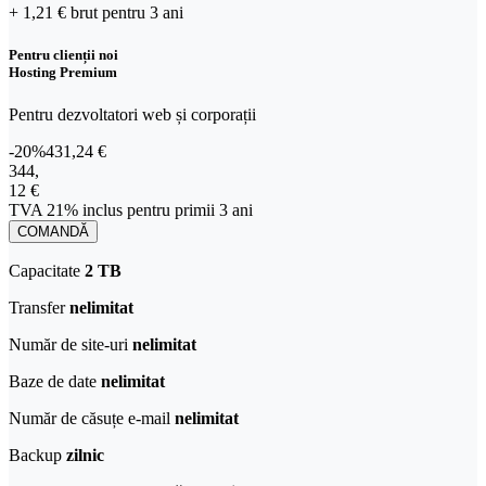
+ 1,21 €
brut
pentru 3 ani
Pentru clienții noi
Hosting Premium
Pentru dezvoltatori web și corporații
-20%
431,24 €
344,12 € TVA 21% inclus pentru primii 3 ani
344
,
12 €
TVA 21% inclus pentru primii 3 ani
COMANDĂ
Capacitate
2 TB
Transfer
nelimitat
Număr de site-uri
nelimitat
Baze de date
nelimitat
Număr de căsuțe e-mail
nelimitat
Backup
zilnic