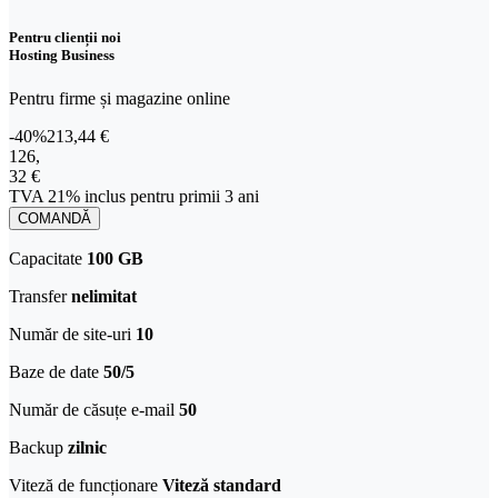
Pentru clienții noi
Hosting Business
Pentru firme și magazine online
-40%
213,44 €
126,32 € TVA 21% inclus pentru primii 3 ani
126
,
32 €
TVA 21% inclus pentru primii 3 ani
COMANDĂ
Capacitate
100 GB
Transfer
nelimitat
Număr de site-uri
10
Baze de date
50/5
Număr de căsuțe e-mail
50
Backup
zilnic
Viteză de funcționare
Viteză standard