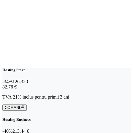
Hosting Start
-34%
126,32 €
82,76 €
82
,
76 €
TVA 21% inclus pentru primii 3 ani
COMANDĂ
Hosting Business
-40%
213,44 €