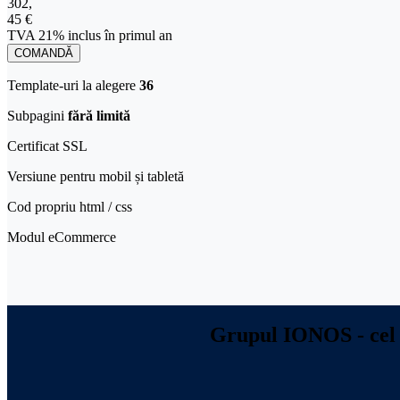
302,45 € TVA 21% inclus în primul an
302
,
45 €
TVA 21% inclus în primul an
COMANDĂ
Template-uri la alegere
36
Subpagini
fără limită
Certificat SSL
Versiune pentru mobil și tabletă​
Cod propriu html / css
Modul eCommerce
Grupul IONOS - cel 