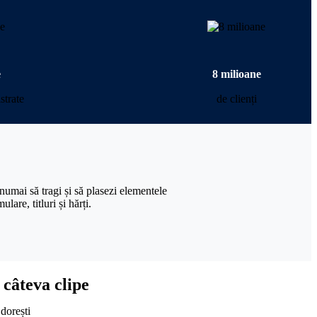
e
8 milioane
strate
de clienți
numai să tragi și să plasezi elementele
lare, titluri și hărți.
 câteva clipe