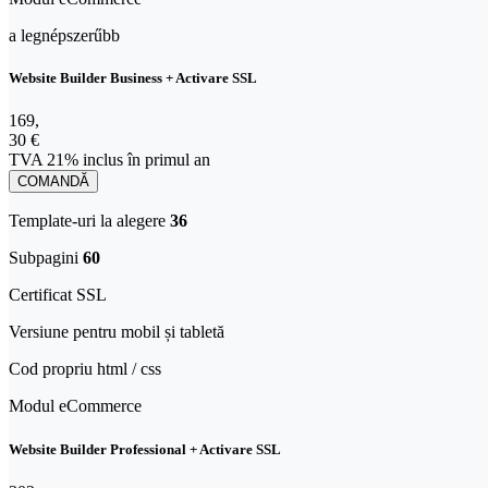
a legnépszerűbb
Website Builder Business + Activare SSL
169,30 € TVA 21% inclus în primul an
169
,
30 €
TVA 21% inclus în primul an
COMANDĂ
Template-uri la alegere
36
Subpagini
60
Certificat SSL
Versiune pentru mobil și tabletă​
Cod propriu html / css
Modul eCommerce
Website Builder Professional + Activare SSL