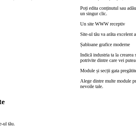
Poți edita conținutul sau adă
un singur clic.
Un site WWW receptiv
Site-ul tău va arăta excelent a
Șabloane grafice moderne
Indică industria ta la crearea 
potrivite dintre care vei putea
Module și secții gata pregătit
Alege dintre multe module proi
nevoile tale.
te
e-ul tău.