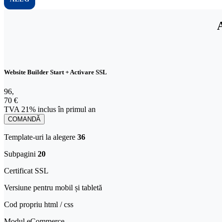
A
Website Builder Start + Activare SSL
96,70 € TVA 21% inclus în primul an
96
,
70 €
TVA 21% inclus în primul an
COMANDĂ
Template-uri la alegere
36
Subpagini
20
Certificat SSL
Versiune pentru mobil și tabletă​
Cod propriu html / css
Modul eCommerce