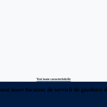
Vezi toate caracteristicile
mai mare furnizor de servicii de găzduire d