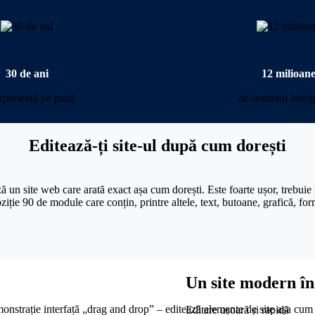
30 de ani
12 milioan
xperiență pe piață
de domenii înregi
Editează-ți site-ul după cum dorești
ză un site web care arată exact așa cum dorești. Este foarte ușor, trebuie 
iție 90 de module care conțin, printre altele, text, butoane, grafică, formu
Un site modern în
Editare ușoară și rapidă