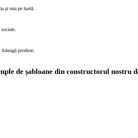
ia și ruta pe hartă.
 sociale.
ă. Adaugă produse,
mple de șabloane din constructorul nostru de