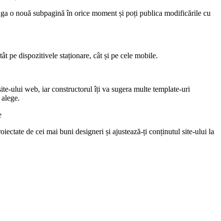
uga o nouă subpagină în orice moment și poți publica modificările cu
tât pe dispozitivele staționare, cât și pe cele mobile.
site-ului web, iar constructorul îți va sugera multe template-uri
 alege.
e
ectate de cei mai buni designeri și ajustează-ți conținutul site-ului la