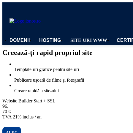
DOMENII
HOSTING
SITE-URI WWW
CERTI
Creează-ți rapid propriul site
Template-uri grafice pentru site-uri
Publicare ușoară de filme și fotografii
Creare rapidă a site-ului
Website Builder Start + SSL
96,70 € TVA 21% inclus / an
96
,
70
€
TVA 21% inclus / an
ALEG