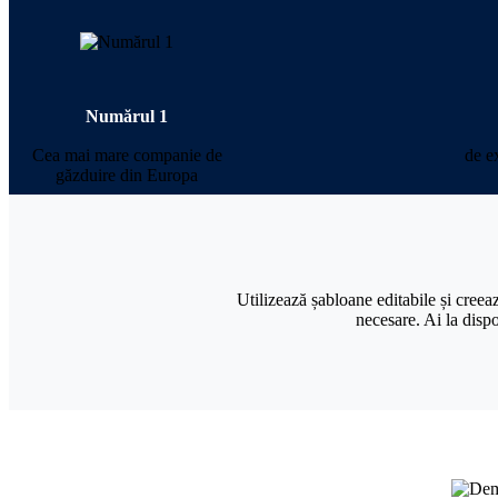
Numărul 1
Cea mai mare companie de
de e
găzduire din Europa
Utilizează șabloane editabile și creea
necesare. Ai la dispoz