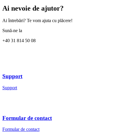
Este foarte ușor să vă mutați domeniile la IONOS și vă puteți bucura im
Ai nevoie de ajutor?
al domeniului dumneavoastră sau toată muncă deja investită în website-u
nostru pachetul de hosting cel mai convenabil pentru dumneavoastră, 
Ai întrebări? Te vom ajuta cu plăcere!
În această etapă veți fi informat că domeniul dumneavoastră există deja;
Sună-ne la
+40
31 814 50 08
Support
Support
Formular de contact
Formular de contact