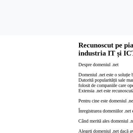
Recunoscut pe piaț
industria IT și IC
Despre domeniul .net
Domeniul .net este o soluție 
Datorită popularității sale mar
folosit de companiile care ope
Extensia .net este recunoscută
Pentru cine este domeniul .ne
Înregistrarea domeniilor .net e
Când merită ales domeniul .n
Alegeți domeniul .net dacă av