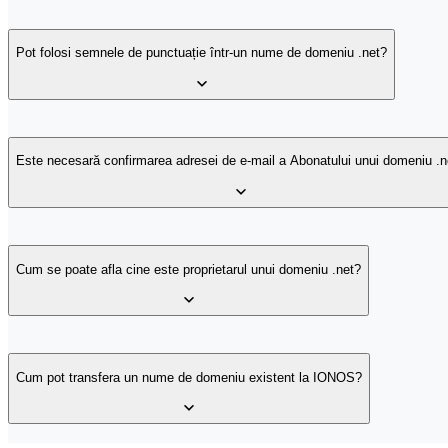
Domeniul .net este un domeniu generic de nivel superior (gTLD) oper
Pot folosi semnele de punctuație într-un nume de domeniu .net?
Poți utiliza semnul „-” în numele domeniului tău .net, atâta timp cât nu 
Este necesară confirmarea adresei de e-mail a Abonatului unui domeniu .n
Da, de la 1 ianuarie 2014, fiecare proprietar al unui domeniu global (d
unui domeniu nou, transferul (schimbarea Operatorului) sau schimbarea d
Cum se poate afla cine este proprietarul unui domeniu .net?
neconfirmată.
Dacă adresa de e-mail nu va fi confirmată de administrator în termen de 
după confirmarea datelor de către administrator prin accesare linkului 
Sursa principală de informații despre abonatul unui domeniu este așa-n
proprietarul domeniului pot fi publice, confidențiale sau doar parțial
Cum pot transfera un nume de domeniu existent la IONOS?