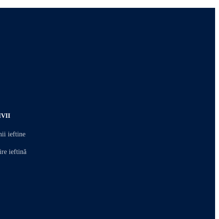
VII
i ieftine
re ieftină