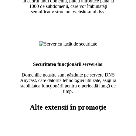
În cadrul unui domeniu, puteți introduce până la
1000 de subdomenii, care vor îmbunătăți
semnificativ structura website-ului dvs.
Securitatea funcționării serverelor
Domeniile noastre sunt găzduite pe servere DNS
Anycast, care datorită tehnologiei utilizate, asigură
stabilitatea funcționării pentru o perioadă lungă de
timp.
Alte extensii în promoție