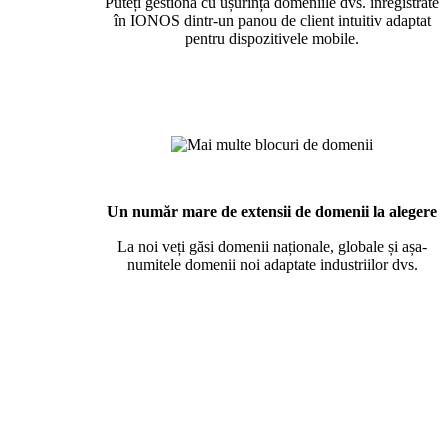
Puteți gestiona cu ușurință domeniile dvs. înregistrate
în IONOS dintr-un panou de client intuitiv adaptat
pentru dispozitivele mobile.
Un număr mare de extensii de domenii la alegere
La noi veți găsi domenii naționale, globale și așa-
numitele domenii noi adaptate industriilor dvs.