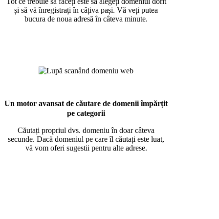
Tot ce trebuie să faceți este să alegeți domeniul dorit
și să vă înregistrați în câțiva pași. Vă veți putea
bucura de noua adresă în câteva minute.
Un motor avansat de căutare de domenii împărțit
pe categorii
Căutați propriul dvs. domeniu în doar câteva
secunde. Dacă domeniul pe care îl căutați este luat,
vă vom oferi sugestii pentru alte adrese.